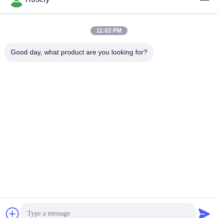
クイックコンタクト
11:02 PM
Good day, what product are you looking for?
アドレス
Gaohaiの工業地帯、金沙遺跡のDanzaoの町、南海区、フォ
ーシャン都市、広東省、P.R.CHINA
テレ
86-757-85418969
電子メール
sales5@weilongjeans.com.cn
プライバシーポリシー
|
地図
| 中国 良い 品質 伸張のデニムの
生地 サプライヤー。Copyright © 2021-2026 Foshan Nanhai