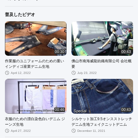
普及したビデオ
00:30
00:43
作業服のユニフォームのための重い
佛山市南海威龍紡織有限公司 会社概
インディゴ産業デニム生地
要
April 12, 2022
July 23, 2022
00:46
00:43
衣服のための漂白染色白いデニム ジ
シルケット加工9.5オンスストレッチ
ーンズ生地
デニム生地フェイクニットデニム
April 27, 2022
December 11, 2021