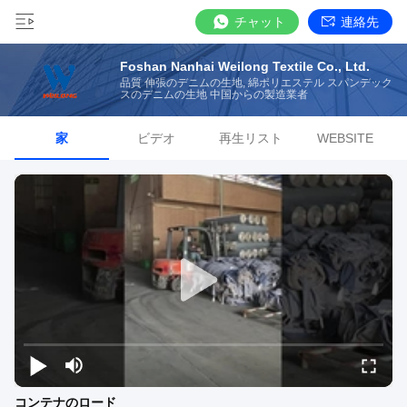
チャット
連絡先
Foshan Nanhai Weilong Textile Co., Ltd.
品質 伸張のデニムの生地, 綿ポリエステル スパンデック
スのデニムの生地 中国からの製造業者
家
ビデオ
再生リスト
WEBSITE
コンテナのロード