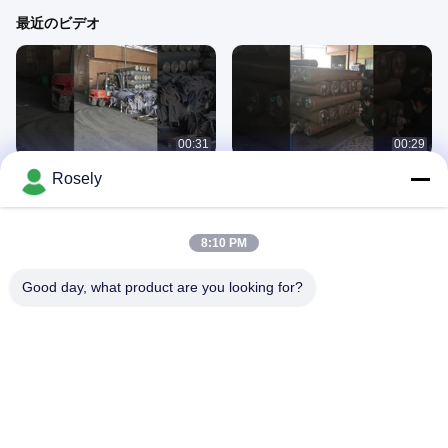
最近のビデオ
00:31
00:29
コンテナのロード
分類
Rosely
March 31, 2025
March 31, 2025
8:10 PM
Good day, what product are you looking for?
00:26
00:45
SJ009K-1D
PU革コーティング デニム織物
March 31, 2025
March 10, 2025
100% Cotton Denim