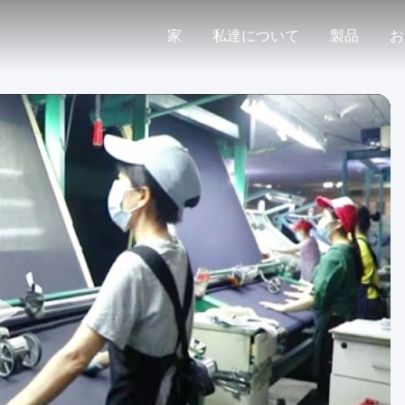
家
私達について
製品
お