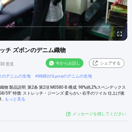
トレッチ ズボンのデニム織物
今からお話し
シェアする
330 意見
スのデニムの生地
#
98綿2のLycraのデニムの生地
 製品説明: 第2条 第2項 M0580-B 構成: 98%綿,2%スペンデックス
幅: 58/59" 特徴: ストレッチ・ジーンズ 柔らかい 右手のツイル 仕上げ後:
..
もっと見る
メッセージを残してください.