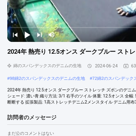
2024年 熱売り 12.5オンス ダークブルー ス
綿のスパンデックスのデニムの生地
2024-06-24
6
#
98綿2のスパンデックスのデニムの生地
#
72綿2のスパンデック
2024年 熱売り 12.5オンス ダークブルー ストレッチ ズボンのデニム織物
シェード: 濃い青 織り方法: 3/1 右手のツイル 体重: 12.5オンス 全
断断する 拡張製品: 1高ストレッチデニム2メンスタイル デニム用布3.
訪問者のメッセージ
まだ公のコメントはない