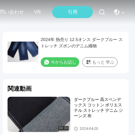
引用
問い合わせ
VR
2024年 熱売り 12.5オンス ダークブルー ス
トレッチ ズボンのデニム織物
今からお話し
もっと 学ぶ
関連動画
ダークブルー 高スペンデ
ックス コットン ポリエス
テル ストレッチ デニム ジ
ーンズ 布
伸張のデニムの生地
00:30
2024-04-20