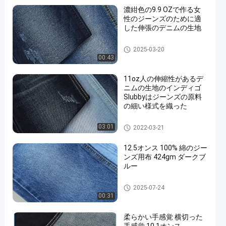
濃紺色の9.9 OZで作る女
性のジーンズのために適
した伸張のデニムの生地
伸張のデニムの生地
2025-03-20
00:43
11oz人の伸縮性があるデ
ニムの生地のインディゴ
Slubbyはジーンズの原料
の細い様式を織った
綿ポリエステル スパンデック
03:01
2022-03-21
スのデニムの生地
12.5オンス 100% 綿のジー
ンズ用布 424gm ダークブ
ルー
100コットンデニム生地
2025-07-24
00:31
柔らかい手感覚 横切った