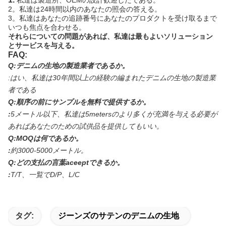
私達は製造所、OEMの設計歓迎したである。
2。私達は24時間以内のあなたの照会の答える。
3。私達はあなたの追跡番号にあなたのプロダクトを受け取るまで
いつも焦点を合わせる。
それらについての問題があれば、私達は最もよいソリューション
とサービスを与える。
FAQ:
Q:デニムの生地の製造業者であるか。
:
はい、私達は30年間以上の経験の編まれたデニムの生地の製造業
者である
Q:順序の前にサンプルを無料で提供するか。
:
5メートル以下、私達は5metersのより多くが充満を与える必要が
あればあなたのための試供品を提供してもいい。
Q:MOQは何であるか。
:
約3000-5000メートル。
Q:どの支払の言葉aceeptできるか。
:
T/T、一覧でD/P、L/C
タグ:
ジーンズのサテンのデニムの生地