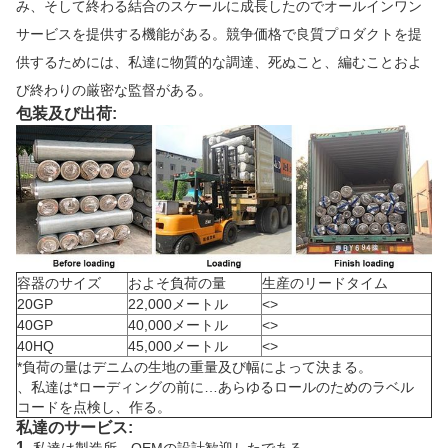
み、そして終わる結合のスケールに成長したのでオールインワン
サービスを提供する機能がある。競争価格で良質プロダクトを提
供するためには、私達に物質的な調達、死ぬこと、編むことおよ
び終わりの厳密な監督がある。
包装及び出荷:
容器のサイズ
およそ負荷の量
生産のリードタイム
20GP
22,000メートル
<>
40GP
40,000メートル
<>
40HQ
45,000メートル
<>
*負荷の量はデニムの生地の重量及び幅によって決まる。
、私達は*ローディングの前に…あらゆるロールのためのラベル
コードを点検し、作る。
私達のサービス:
1.