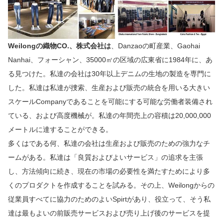
Weilongの織物CO.、株式会社は
、Danzaoの町産業、Gaohai
Nanhai、フォーシャン、35000㎡の区域の広東省に1984年に、あ
る見つけた。私達の会社は30年以上デニムの生地の製造を専門に
した。私達は私達が捜索、生産および販売の統合を用いる大きい
スケールCompanyであることを可能にする可能な労働者装備され
ている、および高度機械が。私達の年間売上の容積は20,000,000
メートルに達することができる。
多くはである何、私達の会社は生産および販売のための強力なチ
ームがある。私達は「良質およびよいサービス」の追求を主張
し、方法傾向に続き、現在の市場の必要性を満たすためにより多
くのプロダクトを作成することを試みる。その上、Weilongからの
従業員すべてに協力のためのよいSpirtがあり、役立って、そう私
達は最もよいの前販売サービスおよび売り上げ後のサービスを提