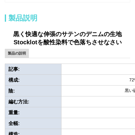
製品説明
黒く快適な伸張のサテンのデニムの生地
Stocklotを酸性染料で色落ちさせなさい
製品の説明
記事:
構成:
72
黒い
陰:
編む方法:
重量:
全幅:
構造: