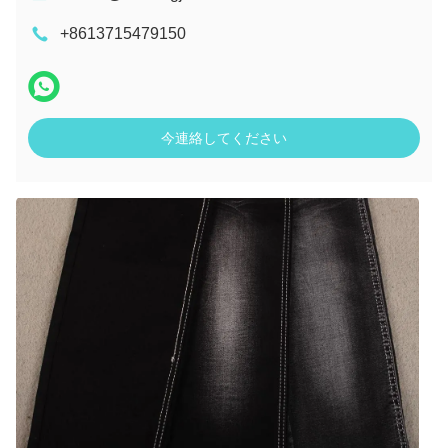
+8613715479150
今連絡してください