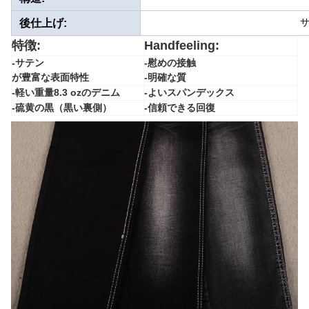
後仕上げ:
特徴:
Handfeeling:
-サテン
-慰めの接触
が豊富な
表面特性
-明確な質
-軽い重量8.3 ozのデニム
-よいスパンデックス
-硫黄の黒（黒い裏側）
-信頼できる回復