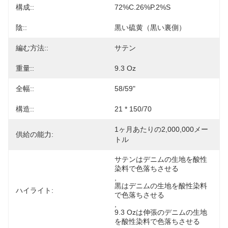
構成::
72%C.26%P.2%S
陰::
黒い硫黄（黒い裏側）
編む方法::
サテン
重量::
9.3 Oz
全幅::
58/59"
構造::
21 * 150/70
1ヶ月あたりの2,000,000メー
供給の能力:
トル
サテンはデニムの生地を酸性
染料で色落ちさせる
, 
黒はデニムの生地を酸性染料
ハイライト:
で色落ちさせる
, 
9.3 Ozは伸張のデニムの生地
を酸性染料で色落ちさせる