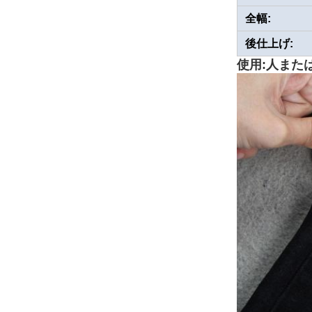
全幅:
後仕上げ:
使用:人または