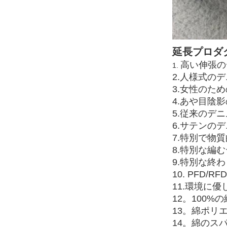
延長プロダ
高い伸張の
1.
2.人様式の
3.女性のた
4.あや目陰
5.従来のデ
6.サテンの
7.特別で物
8.特別な編
9.特別な終
10. PFD/
11.環境に
12。100%
13。綿ポリ
14。綿のス