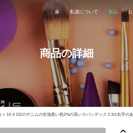
家
私達について
製品
お
商品の詳細
地
>
10.4 OZのデニムの生地黒い色2%の高いスパンデックス3/1右手の