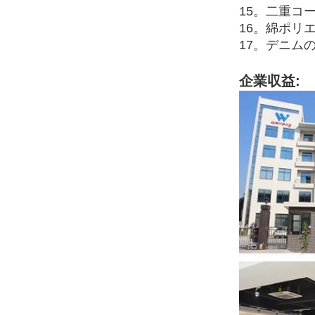
15。二重コ
16。綿ポリ
17。デニムの
企業収益: