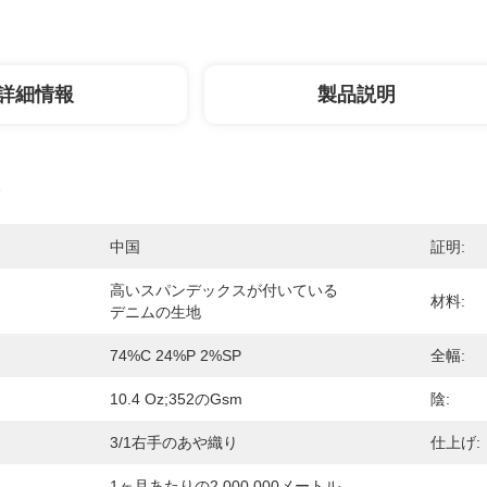
詳細情報
製品説明
中国
証明:
高いスパンデックスが付いている
材料:
デニムの生地
74%C 24%P 2%SP
全幅:
10.4 Oz;352のgsm
陰:
3/1右手のあや織り
仕上げ:
1ヶ月あたりの2,000,000メートル