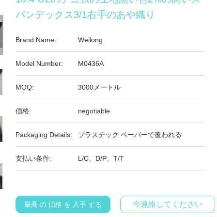
パンデックス3/1右手のあや織り
Brand Name:
Weilong
Model Number:
M0436A
MOQ:
3000メートル
価格:
negotiable
Packaging Details:
プラスチック ペーパーで覆われる
支払い条件:
L/C、D/P、T/T
今連絡してください
最高 の 価格 を 入手 する