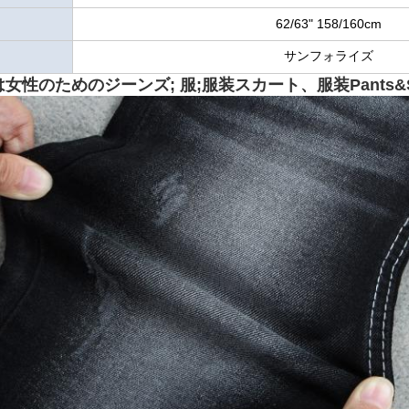
62/63" 158/160cm
サンフォライズ
女性のためのジーンズ; 服;服装スカート、服装Pants&S