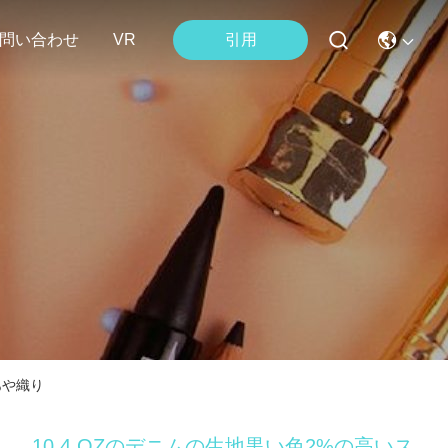
引用
問い合わせ
VR
あや織り
10.4 OZのデニムの生地黒い色2%の高いス