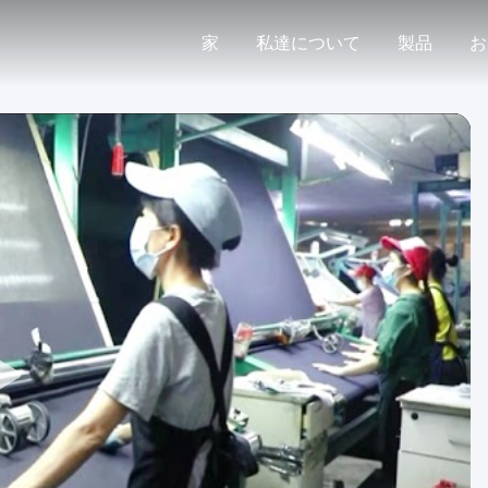
家
私達について
製品
お