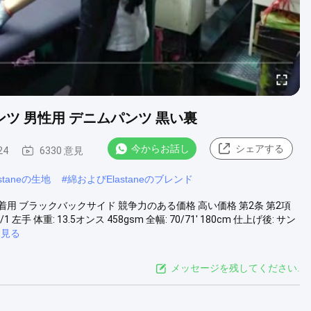
ンツ 男性用 デニムパンツ 黒い裏
今からお話し
シェアする
24
6330 意見
taneの生地
#
綿およびElastaneのブレンド
を着用 ブラックバックサイド 競争力のある価格 高い価格 第2条 第2項
1 左手 体重: 13.5オンス 458gsm 全幅: 70/71' 180cm 仕上げ後: サン
と見る
メッセージを残してください.